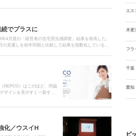
主）、設計者、施工者を...
エス
連続でプラスに
木更
18年4月度の「経営者の住宅景況感調査」結果を発表した。
ヵ月の見通しを前年同期と比較して結果を指数化しているも
フラ
のトップにアン...
千葉
（REPCO）はこのほど、同協
愛知
デザインを見やすく一新する
も快適に閲覧できる仕様とし
強化／ウスイH
ピ