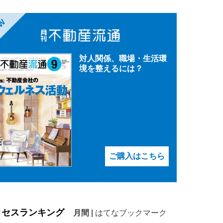
EW
対人関係、職場・生活環
境を整えるには？
ご購入はこちら
クセスランキング
月間
|
はてなブックマーク