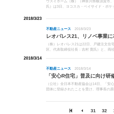
ウスイホーム（株）（神奈川県横須賀市、
氏）は3日、ヨコスカ・ベイサイド・ポケ
2018年度のグループ経営方針発表会を開催
超の役職員が参加した。冒頭挨拶した同社グ
2018/3/23
不動産ニュース
2018/3/23
レオパレス21、リノベ事業に
（株）レオパレス21は22日、戸建注文
区、代表取締役社長：吉村 寛氏）と、両
展開を目的に業務提携した。レオパレス21
2018/3/14
不動産ニュース
2018/3/14
「安心R住宅」普及に向け研
（公社）全日本不動産協会は14日、「安
団体に登録されたことを受け、理事長の原
記事）全日では、同制度を既存住宅市場の
位置付け、登録に向けて検討を進めてきた
31
32