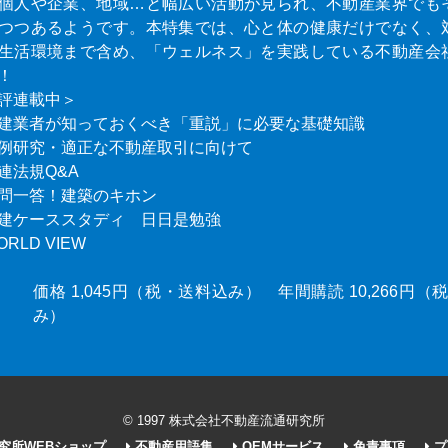
個人や企業、地域…と幅広い活動が見られ、不動産業界でも
つつあるようです。本特集では、心と体の健康だけでなく、
生活環境まで含め、「ウェルネス」を実践している不動産会
！
評連載中＞
建業者が知っておくべき「重説」に必要な基礎知識
例研究・適正な不動産取引に向けて
連法規Q&A
問一答！建築のキホン
建ケーススタディ 日日是勉強
ORLD VIEW
価格 1,045円（税・送料込み） 年間購読 10,266円
み）
© 1997 株式会社不動産流通研究所
究所WEBショップ
不動産用語集
OEMサービス
免責事項
プ