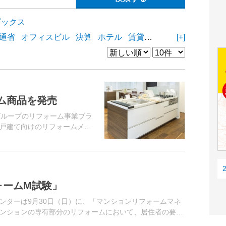
ピックス
通省
オフィスビル
決算
ホテル
賃貸住宅
物流施設
[+]
商業
ム商品を発売
グループのリフォーム事業ブラ
戸建て向けのリフォームメニ
。空き家の増加や住宅ストッ
背景に、室...
ォームM試験」
ンターは9月30日（日）に、「マンションリフォームマネ
ンションの専有部分のリフォームにおいて、居住者の要望
や施工者などと協力・調...