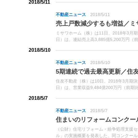
2018/5/11
不動産ニュース
2018/5/11
売上戸数減少するも増益／ミサ
ミサワホーム（株）は11日、2018年3月期
日）は、連結売上高3,885億5,200万円（前
経常利益76億7,200万円...
2018/5/10
不動産ニュース
2018/5/10
5期連続で過去最高更新／住友
住友不動産（株）は10日、2018年3月期決
日）は、営業収益9,484億200万円（前期比2
常利益1,868億7,000...
2018/5/7
不動産ニュース
2018/5/7
住まいのリフォームコンクー
（公財）住宅リフォーム・紛争処理支援セ
ル」の実施概要を発表した。同コンクール