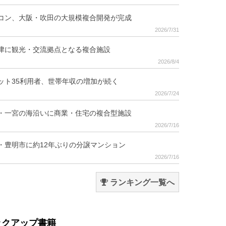
コン、大阪・吹田の大規模複合開発が完成
2026/7/31
津に観光・交流拠点となる複合施設
2026/8/4
ット35利用者、世帯年収の増加が続く
2026/7/24
・一宮の海沿いに商業・住宅の複合型施設
2026/7/16
・豊明市に約12年ぶりの分譲マンション
2026/7/16
ランキング一覧へ
ックアップ書籍