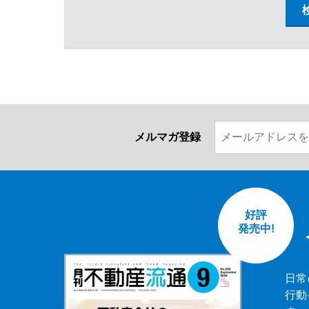
メルマガ登録
好評
発売中!
日常
行動