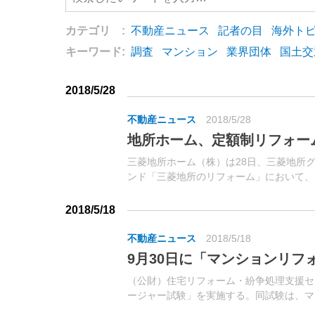
カテゴリ :
不動産ニュース
記者の目
海外ト
キーワード:
調査
マンション
業界団体
国土交
2018/5/28
不動産ニュース
2018/5/28
地所ホーム、定額制リフォー
三菱地所ホーム（株）は28日、三菱地所
ンド「三菱地所のリフォーム」において、
ュー「定額制戸建リフォーム」を発売した
クの長寿命化、既存戸建流通の活性化などを
2018/5/18
不動産ニュース
2018/5/18
9月30日に「マンションリフ
（公財）住宅リフォーム・紛争処理支援セ
ージャー試験」を実施する。同試験は、マ
を実現するために専門知識を持って管理組合