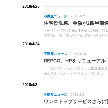
住まいとして優秀な事例について建築主（施
2018/4/25
不動産ニュース
2018/4/25
住宅景況感、金額が2四半期
（一社）住宅生産団体連合会は25日、20
四半期に1度、過去3ヵ月の実績と今後3
ので、住団連および傘下団体の法人会員18社
2018/4/24
不動産ニュース
2018/4/24
REPCO、HPをリニューアル
（一社）マンションリフォーム推進協議会
議会のホームページをリニューアルした。
とともに、スマートフォンやタブレットで
た。
2018/4/3
不動産ニュース
2018/4/3
ワンストップサービスさらに