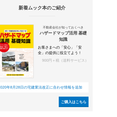
新着ムック本のご紹介
施設
海外
オフィス
三井不動産
三菱地所
東急不動産
賃料
不動産会社が知っておくべき
ハザードマップ活用 基礎
知識
お客さまへの「安心」「安
全」の提供に役立てよう！
900円＋税（送料サービス）
2020年8月28日の宅建業法改正に合わせ情報を追加
ご購入はこちら