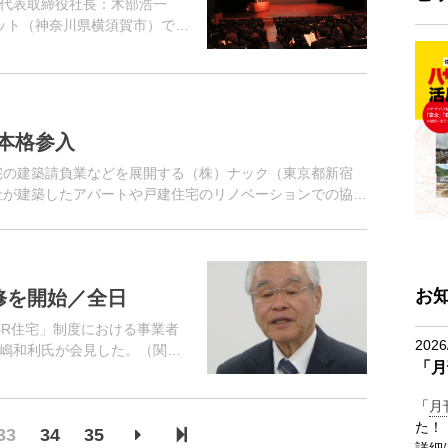
代表取締役社長：木部浩一
ット（神奈川県横須賀市）で
、グループ会社5社含め200名
ループ...
本格参入
住宅の建築請負業などを展開する（株）ナック（東京都新宿
社が建築したアパートや戸建住宅のリノベーションでの協働
は高齢者施設や商業施...
お
修を開始／全日
心R住宅」制度における事業者
2026
嶋和利氏が会見した。（関連
「月
活性化に向けた重要な制度と
。
「
月
た！
33
34
35
詳細