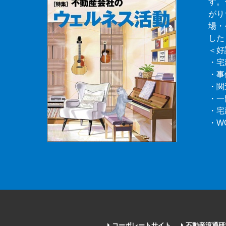
す。
がり
場・
した
＜好
・宅
・事
・関
・一
・宅
・W
コーポレートサイト
不動産流通研