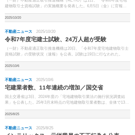
（一財）不動産適正取引推進機構（RETIO）は1日、「令和8年度宅地
建物取引士資格試験」の実施概要を発表した。6月5日（金）に官報公
告を行なう。
2025/10/20
不動産ニュース
2025/10/20
令和7年度宅建士試験、24万人超が受験
（一財）不動産適正取引推進機構は20日、「令和7年度宅地建物取引士
資格試験」の受験状況（速報）を公表。試験は19日に行なわれた。
2025/10/6
不動産ニュース
2025/10/6
宅建業者数、11年連続の増加／国交省
国土交通省は3日、2024年度の「宅地建物取引業法の施行状況調査結
果」を公表した。25年3月末時点の宅地建物取引業者数は、全体で13万
2,291業者（前年度比1.3%増）と、11年連続の増加。
2025/8/25
不動産ニュース
2025/8/25