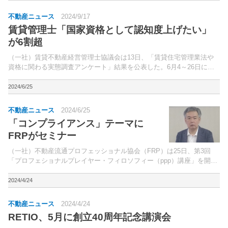
不動産ニュース
2024/9/17
賃貸管理士「国家資格として認知度上げたい」
が6割超
（一社）賃貸不動産経営管理士協議会は13日、「賃貸住宅管理業法や
資格に関わる実態調査アンケート」結果を公表した。6月4～26日に資
格登録をしている賃貸不動産経営管理士（以下、「賃貸管理士」）、お
よび指定講習を修了した宅地建物取引士（以下、「宅建...
2024/6/25
不動産ニュース
2024/6/25
「コンプライアンス」テーマに
FRPがセミナー
（一社）不動産流通プロフェッショナル協会（FRP）は25日、第3回
「プロフェショナルプレイヤー・フィロソフィー（ppp）講座」を開催
した。同協会は2021年に設立。
2024/4/24
不動産ニュース
2024/4/24
RETIO、5月に創立40周年記念講演会