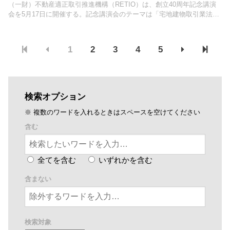
（一財）不動産適正取引推進機構（RETIO）は、創立40周年記念講演
会を5月17日に開催する。記念講演会のテーマは「宅地建物取引業法に
ついて振り返る―業規制と民事法との交錯―」。
1
2
3
4
5
検索オプション
※ 複数のワードを入れるときはスペースを空けてください
含む
全てを含む
いずれかを含む
含まない
検索対象