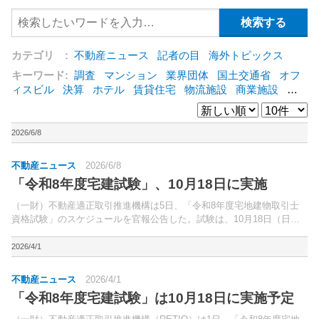
カテゴリ :
不動産ニュース
記者の目
海外トピックス
キーワード:
調査
マンション
業界団体
国土交通省
オフ
ィスビル
決算
ホテル
賃貸住宅
物流施設
商業施設
海
外
オフィス
三井不動産
三菱地所
東急不動産
賃料
ア
ットホーム
既存マンション
野村不動産
ZEH
[+]
2026/6/8
不動産ニュース
2026/6/8
「令和8年度宅建試験」、10月18日に実施
（一財）不動産適正取引推進機構は5日、「令和8年度宅地建物取引士
資格試験」のスケジュールを官報公告した。試験は、10月18日（日）
13～15時に実施する。
2026/4/1
不動産ニュース
2026/4/1
「令和8年度宅建試験」は10月18日に実施予定