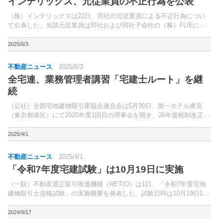
インテリックス、元従業員の不正行為を公表
（株）インテリックスは22日、同社の元従業員による不正行為につい
て公表した。当該元従業員は同社および同社子会社の（株）FLIEに在
籍していたが、宅地建物取引士資格を取得しないまま宅地建物取引士証
を偽造。
2025/6/3
不動産ニュース
2025/6/3
全宅連、業務管理者講習「宅建士ルート」を継
続
（公社）全国宅地建物取引業協会連合会は5月30日、第一ホテル東京
（東京都港区）にて2025年度1回目の理事会を開き、26年度税制改正・
土地住宅政策に関する要望書案、指定講習（業務管理者講習）の終了延
期等について議決・承認した。税制改正要望では、...
2025/4/1
不動産ニュース
2025/4/1
「令和7年度宅建試験」は10月19日に実施
（一財）不動産適正取引推進機構（RETIO）は1日、「令和7年度宅地
建物取引士資格試験」の実施概要を発表した。試験日時は10月19日13
～15時（2時間）。
2024/9/17