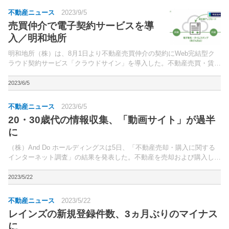
業担当者一人が...
不動産ニュース
2023/9/5
売買仲介で電子契約サービスを導
入／明和地所
明和地所（株）は、8月1日より不動産売買仲介の契約にWeb完結型ク
ラウド契約サービス「クラウドサイン」を導入した。不動産売買・賃貸
借取引では、重要事項説明書と売買・賃貸借契約書の書面交付が義務付
けられていたが、22年5月の改正宅地建物取引業法の...
2023/6/5
不動産ニュース
2023/6/5
20・30歳代の情報収集、「動画サイト」が過半
に
（株）And Do ホールディングスは5日、「不動産売却・購入に関する
インターネット調査」の結果を発表した。不動産を売却および購入した
ことがある全国の20歳以上のユーザーを対象に、2022年12月14日～23
年1月3日の期間アンケート調査を実施。
2023/5/22
不動産ニュース
2023/5/22
レインズの新規登録件数、3ヵ月ぶりのマイナス
に