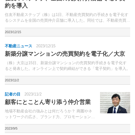
約を導入
住友不動産ステップ（株）は1日、不動産売買契約の手続きを電子化す
るシステムを全国の売買仲介店舗に導入した。同社では、不動産売買仲
介の電子契約促進を阻害する要因となっていた「承諾書の取得」「電子
署名のフロー作成」などの事前準備の負担軽減を目的に、...
2023/12/15
不動産ニュース
2023/12/15
新築分譲マンションの売買契約を電子化／大京
（株）大京は15日、新築分譲マンションの売買契約手続きを電子化す
ると発表した。オンライン上で契約締結ができる「電子契約」を導入。
2023/11/2
記者の目
2023/11/2
顧客にとことん寄り添う仲介営業
地場不動産会社の強みとは何だろうか？ 商圏やネ
ットワークの広さ、ブランド力、プロモーション力
では大手企業に軍配が上がるだろうが、一つの案件
にどれだけ時間が掛けられるか、という点では地場
2023/9/5
企業も負けてはいない。売買仲介の場合、大手は営