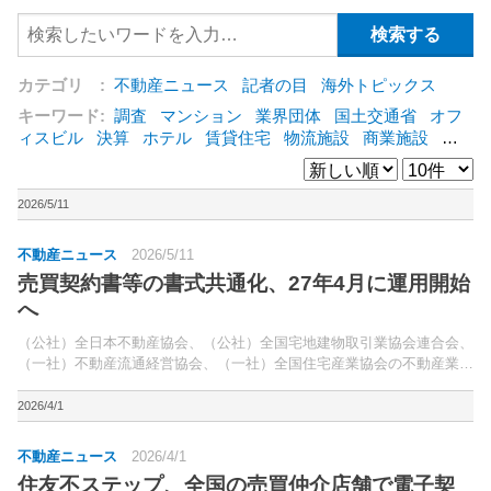
カテゴリ :
不動産ニュース
記者の目
海外トピックス
キーワード:
調査
マンション
業界団体
国土交通省
オフ
ィスビル
決算
ホテル
賃貸住宅
物流施設
商業施設
海
外
オフィス
三井不動産
三菱地所
東急不動産
賃料
ア
ットホーム
既存マンション
野村不動産
ZEH
[+]
2026/5/11
不動産ニュース
2026/5/11
売買契約書等の書式共通化、27年4月に運用開始
へ
（公社）全日本不動産協会、（公社）全国宅地建物取引業協会連合会、
（一社）不動産流通経営協会、（一社）全国住宅産業協会の不動産業界
4団体は11日、不動産売買契約書等の書式共通化に向けた取り組みを進
めることで合意したと発表した。従来は全日、全宅連、...
2026/4/1
不動産ニュース
2026/4/1
住友不ステップ、全国の売買仲介店舗で電子契