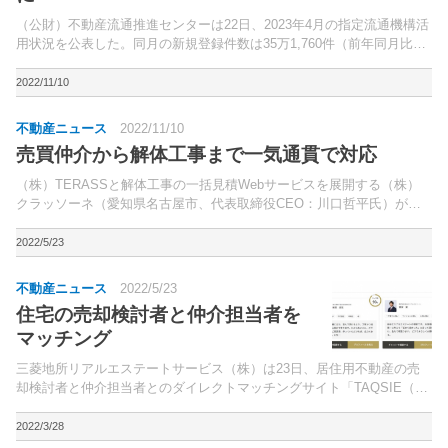
（公財）不動産流通推進センターは22日、2023年4月の指定流通機構活
用状況を公表した。同月の新規登録件数は35万1,760件（前年同月比
1.7％減）と、3ヵ月ぶりにマイナスに転じた。
2022/11/10
不動産ニュース
2022/11/10
売買仲介から解体工事まで一気通貫で対応
（株）TERASSと解体工事の一括見積Webサービスを展開する（株）
クラッソーネ（愛知県名古屋市、代表取締役CEO：川口哲平氏）が業
務提携を開始したと10日、発表した。今回の提携に基づき、TERASS
で取り扱う不動産売買仲介において解体工事が発...
2022/5/23
不動産ニュース
2022/5/23
住宅の売却検討者と仲介担当者を
マッチング
三菱地所リアルエステートサービス（株）は23日、居住用不動産の売
却検討者と仲介担当者とのダイレクトマッチングサイト「TAQSIE（タ
クシエ）」を開設した。不動産売買は個別性が高く、早期の売却等は仲
介担当者の力量に依る部分が大きいが、ユーザーは仲...
2022/3/28