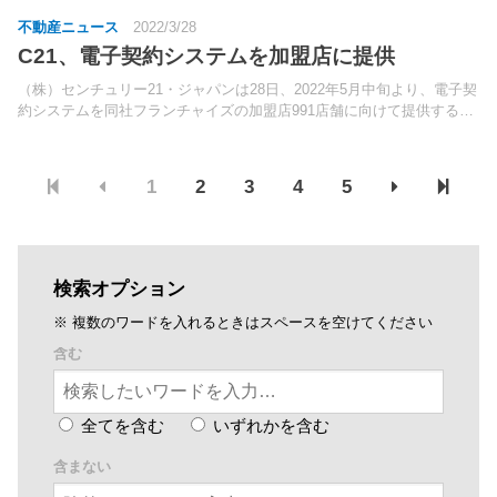
不動産ニュース
2022/3/28
C21、電子契約システムを加盟店に提供
（株）センチュリー21・ジャパンは28日、2022年5月中旬より、電子契
約システムを同社フランチャイズの加盟店991店舗に向けて提供する予
定であることを明らかにした。日本情報クリエイト（株）（宮崎県都城
市、代表取締役社長：米津健一氏）のOEMに...
1
2
3
4
5
検索オプション
※ 複数のワードを入れるときはスペースを空けてください
含む
全てを含む
いずれかを含む
含まない