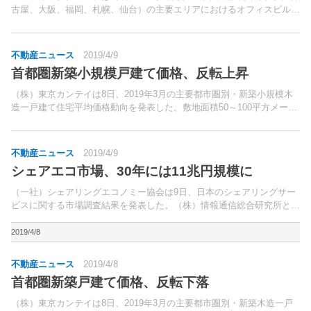
古屋、大阪、福岡、札幌、仙台）の主要エリアにおけるオフィスビル市
況調査結果を発表した。調査対象は、空室率が基準階床面積100坪以上
の事務所ビル、推定成約賃料が同100～300...
不動産ニュース
2019/4/9
首都圏新築小規模戸建て価格、反転上昇
（株）東京カンテイは8日、2019年3月の主要都市圏別・新築小規模木
造一戸建て住宅平均価格動向を発表した。敷地面積50～100平方メート
ル未満、最寄り駅からの所要時間徒歩30分以内もしくはバス20分以
内、木造で土地・建物ともに所有権の物件が対象。
不動産ニュース
2019/4/9
シェアエコ市場、30年には11兆円規模に
（一社）シェアリングエコノミー協会は9日、日本のシェアリングサー
ビスに関する市場調査結果を発表した。（株）情報通信総合研究所との
共同調査で、全国の20～60歳代の男女が対象。
2019/4/8
不動産ニュース
2019/4/8
首都圏新築戸建て価格、反転下落
（株）東京カンテイは8日、2019年3月の主要都市圏別・新築木造一戸