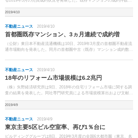
る2019年3月の売買成約状況を発表した。既存マンションの成約件数は
7,904件（前年同月比9.82％増）と2ヵ月連続のプラスとなった。
2019/4/10
不動産ニュース
2019/4/10
首都圏既存マンション、3ヵ月連続で成約増
（公財）東日本不動産流通機構は10日、2019年3月度の首都圏不動産流
通市場動向を発表した。同月の首都圏中古（既存）マンション成約数は
4,117件（前年同月比7.8％増）となり、3ヵ月連続で前年同月を上回っ
た。
不動産ニュース
2019/4/10
18年のリフォーム市場規模は6.2兆円
（株）矢野経済研究所は9日、2018年の住宅リフォーム市場に関する調
査の結果を発表した。同社専門研究員による市場規模算出および文献調
査。
2019/4/9
不動産ニュース
2019/4/9
東京主要5区ビル空室率、再び1％台に
ビルディンググループは8日、2019年3月度の全国6大都市圏（東京、名