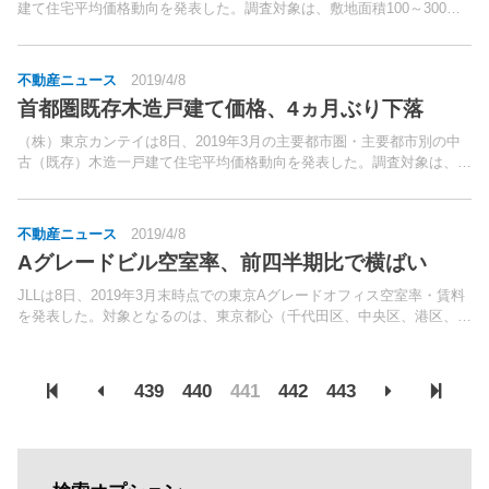
建て住宅平均価格動向を発表した。調査対象は、敷地面積100～300平
方メートル、最寄り駅からの所要時間徒歩30分以内もしくはバス20分
以内、木造で土地・建物ともに所有権の物件。
不動産ニュース
2019/4/8
首都圏既存木造戸建て価格、4ヵ月ぶり下落
（株）東京カンテイは8日、2019年3月の主要都市圏・主要都市別の中
古（既存）木造一戸建て住宅平均価格動向を発表した。調査対象は、敷
地面積100～300平方メートル、最寄り駅からの所要時間が徒歩30分以
内もしくはバス20分以内、木造で土地・建物...
不動産ニュース
2019/4/8
Aグレードビル空室率、前四半期比で横ばい
JLLは8日、2019年3月末時点での東京Aグレードオフィス空室率・賃料
を発表した。対象となるのは、東京都心（千代田区、中央区、港区、新
宿区、渋谷区）に立地する、1990年以降竣工の新耐震基準に適合した
オフィスビル。
439
440
441
442
443