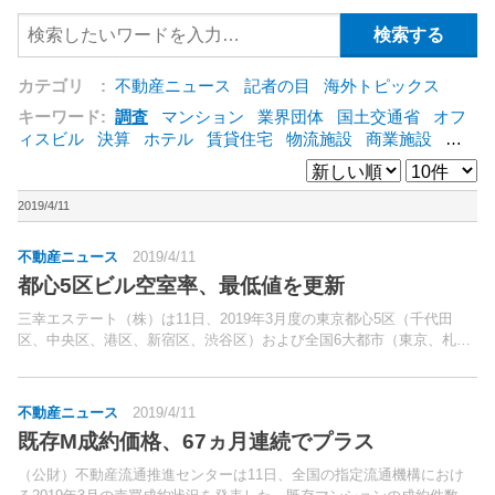
カテゴリ :
不動産ニュース
記者の目
海外トピックス
キーワード:
調査
マンション
業界団体
国土交通省
オフ
ィスビル
決算
ホテル
賃貸住宅
物流施設
商業施設
海
外
オフィス
三井不動産
三菱地所
東急不動産
賃料
ア
ットホーム
既存マンション
野村不動産
ZEH
[+]
2019/4/11
不動産ニュース
2019/4/11
都心5区ビル空室率、最低値を更新
三幸エステート（株）は11日、2019年3月度の東京都心5区（千代田
区、中央区、港区、新宿区、渋谷区）および全国6大都市（東京、札
幌、仙台、名古屋、大阪、福岡）の大規模ビル（基準階貸室面積200坪
以上）のマーケットデータを公表した。東京都心5区...
不動産ニュース
2019/4/11
既存M成約価格、67ヵ月連続でプラス
（公財）不動産流通推進センターは11日、全国の指定流通機構におけ