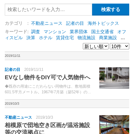
カテゴリ :
不動産ニュース
記者の目
海外トピックス
キーワード:
調査
マンション
業界団体
国土交通省
オフ
ィスビル
決算
ホテル
賃貸住宅
物流施設
商業施設
海
外
オフィス
三井不動産
三菱地所
東急不動産
賃料
ア
ットホーム
既存マンション
野村不動産
ZEH
[+]
2019/11/11
記者の目
2019/11/11
EVなし物件をDIY可で人気物件へ
◆既存の用途にこだわらない同物件は、敷地面積
601.5平方メートル。1967年7月築（築52年）の鉄
筋コンクリート造地上4階建て。
2019/10/3
不動産ニュース
2019/10/3
相模原で団地空き区画が温浴施設
等の交流拠点に