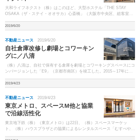
大和ライフネクスト（株）はこのほど、大型ホステル「THE STAY
OSAKA（ザ・ステイ・オオサカ）心斎橋」（大阪市中央区、総客室数
45室）をオープンした。同ホステルは、築36年の老朽化ビルを、大型
ホステル（総収容人数265名）へとコンバージ...
2019/6/20
不動産ニュース
2019/6/20
自社倉庫改修し劇場とコワーキン
グに／八清
（株）八清は、自社で保有する倉庫を劇場とコワーキングスペースにコ
ンバージョンした「E9」（京都市南区）を竣工した。2015～17年にか
け、所有者の高齢化等を背景に、京都市内の5つの小劇場が閉鎖された
ことから「京都の舞台芸術」が廃れるという危機感...
2019/4/23
不動産ニュース
2019/4/23
東京メトロ、スペースM他と協業
で沿線活性化
東京地下鉄（株）（東京メトロ）は22日、（株）スペースマーケッ
ト、（株）ハウスプラザとの協業によるレンタルスペース「むすべやメ
トロ綾瀬」（東京都足立区）を報道陣に公開した。東京メトロとスペー