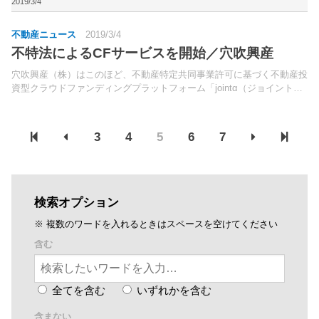
スマーケットは今年4月、東京メトロ沿線でのシェアリング...
2019/3/4
不動産ニュース
2019/3/4
不特法によるCFサービスを開始／穴吹興産
穴吹興産（株）はこのほど、不動産特定共同事業許可に基づく不動産投
資型クラウドファンディングプラットフォーム「jointα（ジョイントア
ルファ）」サービスを開始した。地域に眠る良質な不動産への投資活動
を活性化させる目的で開始したもの。
3
4
5
6
7
検索オプション
※ 複数のワードを入れるときはスペースを空けてください
含む
全てを含む
いずれかを含む
含まない