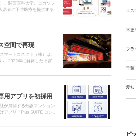
）、関西医科大学、コガソフ
ン入居者に予防医療を提供する新
エス
システム」の開発を発表し
ルネス・ラ...
木更
ス空間で再現
フラ
・スマートコネクト（株）は、
い、2022年に解体した旧宮川
ース空間に再現。28日より一
千葉
愛知
専用アプリを初採用
社が展開する分譲マンション
リ「Plus SUITE コンシ
ムスイート西千葉」（千葉市
.
ピ