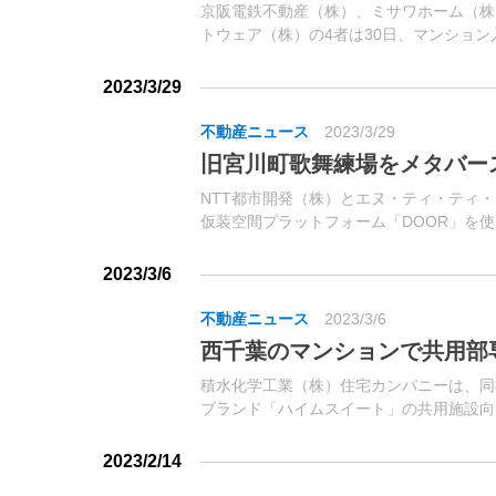
京阪電鉄不動産（株）、ミサワホーム（株
トウェア（株）の4者は30日、マンショ
健康管理システム「ウェルネス・サポート
た。同システムは、マンション館内の「ウェ
2023/3/29
不動産ニュース
2023/3/29
旧宮川町歌舞練場をメタバー
NTT都市開発（株）とエヌ・ティ・ティ
仮装空間プラットフォーム「DOOR」を使
町歌舞練場（以下、旧歌舞練場）をメタバ
般公開を開始した。
2023/3/6
不動産ニュース
2023/3/6
西千葉のマンションで共用部
積水化学工業（株）住宅カンパニーは、同
ブランド「ハイムスイート」の共用施設向けアプ
ェルジュ」を、新築分譲マンション「ハイ
稲毛区、総戸数87戸）で初めて採用。6日..
2023/2/14