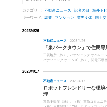
カテゴリ :
不動産ニュース
記者の目
海外ト
キーワード:
調査
マンション
業界団体
国土交
2023/4/26
不動産ニュース
2023/4/26
「泉パークタウン」で住民専
三菱地所（株）、パナソニック オペレー
パナソニック ホームズ（株）、関電不動
譲地「泉パークタウン 朝日」（仙台市泉区
おいて、「リアル」と「デジタル」を融合し
2023/4/17
不動産ニュース
2023/4/17
ロボットフレンドリーな環境
理
東急不動産（株）、（株）東急コミュニテ
（株）日建設計は17日、ロボットフレン