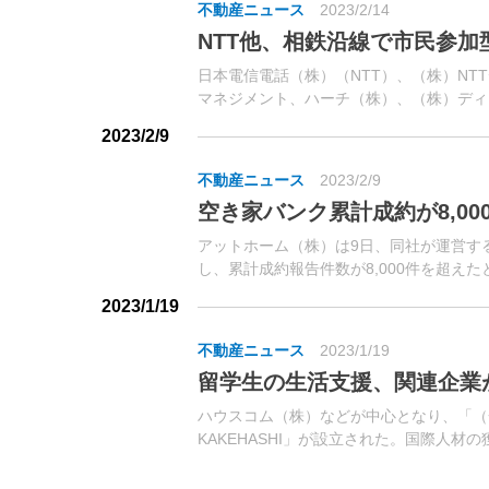
不動産ニュース
2023/2/14
NTT他、相鉄沿線で市民参
日本電信電話（株）（NTT）、（株）N
マネジメント、ハーチ（株）、（株）ディ
きる仕組みの実証実験を開始した。対象エリ
2023/2/9
不動産ニュース
2023/2/9
空き家バンク累計成約が8,0
アットホーム（株）は9日、同社が運営す
し、累計成約報告件数が8,000件を超え
2023/1/19
不動産ニュース
2023/1/19
留学生の生活支援、関連企業
ハウスコム（株）などが中心となり、「（
KAKEHASHI」が設立された。国際人材
のおいても留学生の受け入れは必要不可欠
活環境への不安・不満の定着が課題となり、