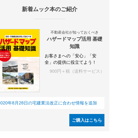
新着ムック本のご紹介
施設
海外
オフィス
三井不動産
三菱地所
東急不動産
賃料
不動産会社が知っておくべき
ハザードマップ活用 基礎
知識
お客さまへの「安心」「安
全」の提供に役立てよう！
900円＋税（送料サービス）
2020年8月28日の宅建業法改正に合わせ情報を追加
ご購入はこちら