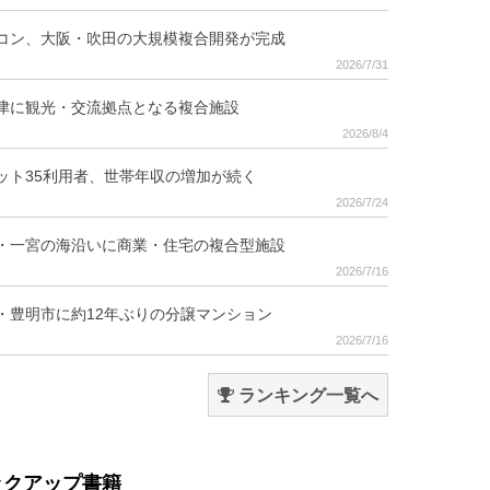
コン、大阪・吹田の大規模複合開発が完成
2026/7/31
津に観光・交流拠点となる複合施設
2026/8/4
ット35利用者、世帯年収の増加が続く
2026/7/24
・一宮の海沿いに商業・住宅の複合型施設
2026/7/16
・豊明市に約12年ぶりの分譲マンション
2026/7/16
ランキング一覧へ
ックアップ書籍