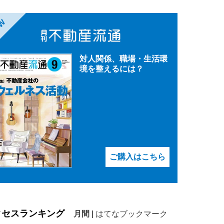
EW
対人関係、職場・生活環
境を整えるには？
ご購入はこちら
クセスランキング
月間
|
はてなブックマーク