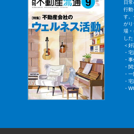
日常
行動
す。
がり
場・
した
＜好
・宅
・事
・関
・一
・宅
・W