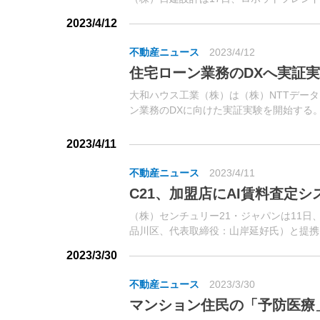
研究の成果を発表した。ロボットのスムー
2023/4/12
トフレンドリーな環境の構築に向け、東急不
不動産ニュース
2023/4/12
住宅ローン業務のDXへ実証
大和ハウス工業（株）は（株）NTTデータ
ン業務のDXに向けた実証実験を開始する
業者と金融機関が連携して、住宅ローン申
行なう。
2023/4/11
不動産ニュース
2023/4/11
C21、加盟店にAI賃料査定
（株）センチュリー21・ジャパンは11日
品川区、代表取締役：山岸延好氏）と提携
開始したと発表した。「スマサテ」は、賃料
2023/3/30
不動産ニュース
2023/3/30
マンション住民の「予防医療