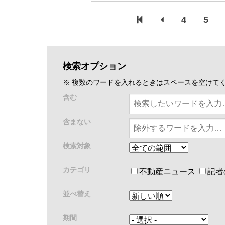
4
5
検索オプション
※ 複数のワードを入れるときはスペースを空けて
含む
含まない
検索対象
カテゴリ
不動産ニュース
記者
並べ替え
期間