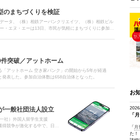
加型のまちづくりを検証
TTデータ、（株）相鉄アーバンクリエイツ、（株）相鉄ビル
ー・エヌ・エーは13日、市民が気軽にまちづくりに参加で
アは相鉄本線「星川...
00件突破／アットホーム
る「アットホーム 空き家バンク」の開始から5年が経過
たと発表した。参加自治体数は658自治体となった。
お
2026
が一般社団法人設立
「月
一社）外国人留学生支援
の獲得競争が激化する中で、日本
「
月
だが、言語・文化の違い、生
た！
なかな...
詳細