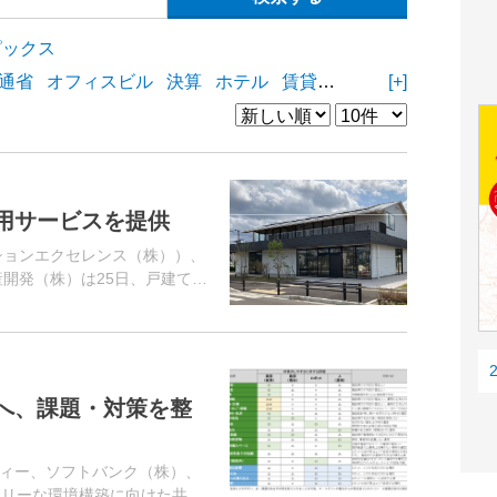
ピックス
通省
オフィスビル
決算
ホテル
賃貸住宅
物流施設
[+]
商業
用サービスを提供
ションエクセレンス（株））、
産開発（株）は25日、戸建て分
、戸建て用宅地721区画）に
た...
へ、課題・対策を整
ィー、ソフトバンク（株）、
ドリーな環境構築に向けた共同