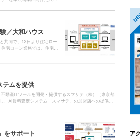
ズな運行を可能にするロボッ
動産が管理...
N
実験／大和ハウス
と共同で、13日より住宅ロー
。住宅ローン業務では、住宅事
込人の住宅購入のサポートを
システムを提供
、不動産ITツールを開発・提供するスマサテ（株）（東京都
し、AI賃料査定システム「スマサテ」の加盟店への提供を
査定の根拠となる...
」をサポート
ア