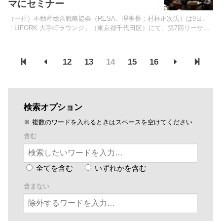
マにセミナー
（一社）不動産総合戦略協会（RESA、理事長：村林正次氏）は9日、
「LIFORK 大手町ラウンジ」（東京都千代田区）にて、第7回リーサ・
フォーラムを開催。約30人の同協会会員が参加した。
12
13
14
15
16
検索オプション
※ 複数のワードを入れるときはスペースを空けてください
含む
全てを含む
いずれかを含む
含まない