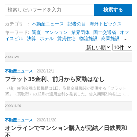
カテゴリ :
不動産ニュース
記者の目
海外トピックス
キーワード:
調査
マンション
業界団体
国土交通省
オフ
ィスビル
決算
ホテル
賃貸住宅
物流施設
商業施設
海
外
オフィス
三井不動産
三菱地所
東急不動産
賃料
ア
ットホーム
既存マンション
野村不動産
ZEH
[+]
2020/12/1
不動産ニュース
2020/12/1
フラット35金利、前月から変動はなし
（独）住宅金融支援機構は1日、取扱金融機関が提供する「フラット
35」（買取型）の12月の適用金利を発表した。借入期間21年以上（融
資率9割以下）の金利は、年1.310％（前月比変動なし）～年2.060％
（同変動なし）。
2020/11/20
不動産ニュース
2020/11/20
オンラインでマンション購入が完結／日鉄興和
不