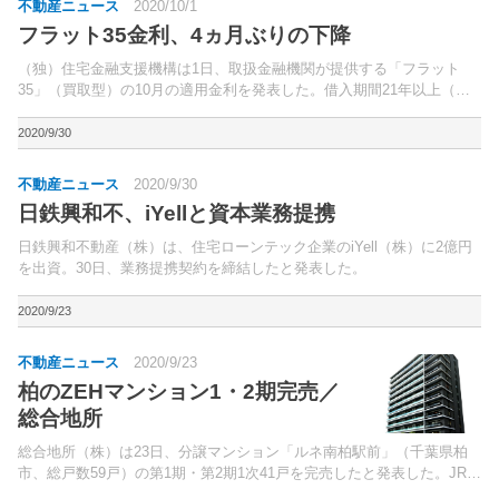
不動産ニュース
2020/10/1
フラット35金利、4ヵ月ぶりの下降
（独）住宅金融支援機構は1日、取扱金融機関が提供する「フラット
35」（買取型）の10月の適用金利を発表した。借入期間21年以上（融
資率9割以下）の金利は、年1.300％（前月比0.02％下降）～年2.060％
（同変動なし）。
2020/9/30
不動産ニュース
2020/9/30
日鉄興和不、iYellと資本業務提携
日鉄興和不動産（株）は、住宅ローンテック企業のiYell（株）に2億円
を出資。30日、業務提携契約を締結したと発表した。
2020/9/23
不動産ニュース
2020/9/23
柏のZEHマンション1・2期完売／
総合地所
総合地所（株）は23日、分譲マンション「ルネ南柏駅前」（千葉県柏
市、総戸数59戸）の第1期・第2期1次41戸を完売したと発表した。JR常
磐線「南柏」駅徒歩1分に位置。