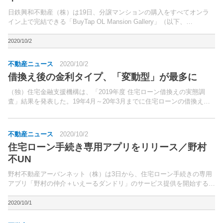
日鉄興和不動産（株）は19日、分譲マンションの購入をすべてオンラ
イン上で完結できる「BuyTap OL Mansion Gallery」（以下、
「BuyTap」）を開設したと発表した。「BuyTap」は、「いつでも」
「どんな場所でも」「住まいが...
2020/10/2
不動産ニュース
2020/10/2
借換え後の金利タイプ、「変動型」が最多に
（独）住宅金融支援機構は、「2019年度 住宅ローン借換えの実態調
査」結果を発表した。19年4月～20年3月までに住宅ローンの借換えを
した人を対象に、インターネットでアンケート調査を実施。
不動産ニュース
2020/10/2
住宅ローン手続き専用アプリをリリース／野村
不UN
野村不動産アーバンネット（株）は3日から、住宅ローン手続きの専用
アプリ「野村の仲介＋いえーるダンドリ」のサービス提供を開始する。
顧客、営業担当者、住宅ローンデスクの３者間で情報共有ができるチャ
ットにより、顧客による住宅購入相談や、住宅ローンデス...
2020/10/1