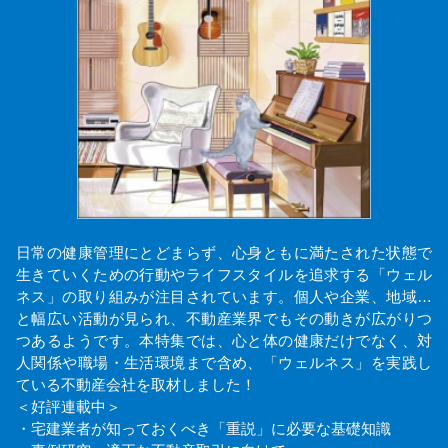
日常の健康管理にとどまらず、心身ともに満たされた状態で
生きていくための行動やライフスタイルを追求する「ウェル
ネス」の取り組みが注目されています。個人や企業、地域…
と幅広い活動が見られ、不動産業界でもその動きが広がりつ
つあるようです。本特集では、心と体の健康だけでなく、対
人関係や職場・生活環境まで含め、「ウェルネス」を実践し
ている不動産会社を取材しました！
＜好評連載中＞
・宅建業者が知っておくべき「重説」に必要な基礎知識