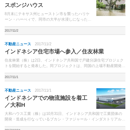
スポンジハウス
8月末にテキサス州ヒューストン市を襲ったハリケ
ーン・ハーべィで、同市の大半が水浸しになった。
住まいを失ったり家の被害がひどくて自宅に戻れな
い人々が現在でも大勢いる。
2017/11/2
不動産ニュース
2017/11/2
インドネシア住宅市場へ参入／住友林業
住友林業（株）は2日、インドネシア共和国で戸建分譲住宅プロジェク
トを開始すると発表した。同プロジェクトは、同国の上場不動産開発会
社Pt.Summarecon Agung Tbk（以下、スマレコン社）との共同事業。
2017/11/1
不動産ニュース
2017/11/1
インドネシアでの物流施設を着工
／大和H
大和ハウス工業（株）は10月31日、インドネシア共和国で工業団体の
開発・造成を行なっているブカシ・ファジャール・インダストリアル・
エステート（BEST社）の共同事業体であるダイワ・マヌンガル・ロジ