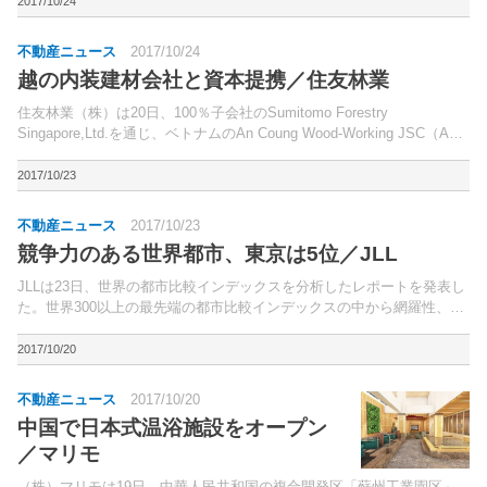
スティック・プロパティが、インドネシア西ジャワ州...
2017/10/24
不動産ニュース
2017/10/24
越の内装建材会社と資本提携／住友林業
住友林業（株）は20日、100％子会社のSumitomo Forestry
Singapore,Ltd.を通じ、ベトナムのAn Coung Wood-Working JSC（AC
社）と資本・業務提携を結んだ。AC社は、ベトナム最大の内装建材流
通...
2017/10/23
不動産ニュース
2017/10/23
競争力のある世界都市、東京は5位／JLL
JLLは23日、世界の都市比較インデックスを分析したレポートを発表し
た。世界300以上の最先端の都市比較インデックスの中から網羅性、安
定性、認知度に基づき選出された44の都市比較インデックスを、7項目
（企業のプレゼンス、ゲートウェイ機能、市場規...
2017/10/20
不動産ニュース
2017/10/20
中国で日本式温浴施設をオープン
／マリモ
（株）マリモは19日、中華人民共和国の複合開発区「蘇州工業園区」