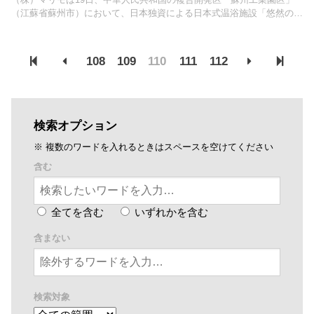
（江蘇省蘇州市）において、日本独資による日本式温浴施設「悠然の
湯」の開業を発表した。同施設は、蘇州工業園区の中心地、地下鉄1号
線「星海広場」駅徒歩5分に位置。
108
109
110
111
112
検索オプション
※ 複数のワードを入れるときはスペースを空けてください
含む
全てを含む
いずれかを含む
含まない
検索対象