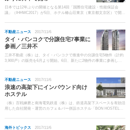
日本では12年ぶりの開催となる第14回「国際住宅建設・性能保証会
議」（IHHWC2017）が5日、ホテル椿山荘東京（東京都文京区）で開幕
した。同会議は、世界各国の住宅建設事業者やディベロッパー、住宅性
能保証運営機関、保険会社等が参加し、各国の交...
不動産ニュース
2017/11/6
タイ・バンコクで分譲住宅7事業に
参画／三井不
三井不動産（株）は、タイ・バンコクで推進中の分譲住宅5物件（計約
3,900戸）の販売を6月より開始。6日、新たに2物件の事業に参画した
と発表した。
不動産ニュース
2017/11/6
浪速の高架下にインバウンド向け
ホステル
（株）百戦練磨と南海電気鉄道（株）は、鉄道高架下スペースを有効活
用した自社開発・運営のカフェ＆バー併設ホステル「BON HOSTEL」
（大阪市浪速区、総客室数19室）を2019年2月に開業する。南海鉄道は
これまでも、高架下を商業施設とするなどの...
海外トピックス
2017/11/6