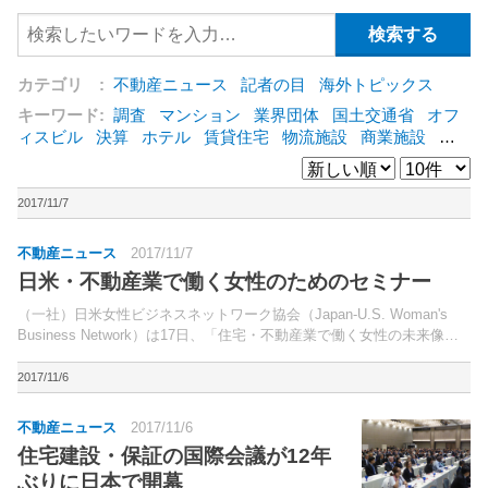
カテゴリ :
不動産ニュース
記者の目
海外トピックス
キーワード:
調査
マンション
業界団体
国土交通省
オフ
ィスビル
決算
ホテル
賃貸住宅
物流施設
商業施設
海
外
オフィス
三井不動産
三菱地所
東急不動産
賃料
ア
ットホーム
既存マンション
野村不動産
ZEH
[+]
2017/11/7
不動産ニュース
2017/11/7
日米・不動産業で働く女性のためのセミナー
（一社）日米女性ビジネスネットワーク協会（Japan-U.S. Woman's
Business Network）は17日、「住宅・不動産業で働く女性の未来像」
をテーマにセミナーを開催する。基調講演は、国土交通省住宅局長の伊
藤明子氏による「日本...
2017/11/6
不動産ニュース
2017/11/6
住宅建設・保証の国際会議が12年
ぶりに日本で開幕