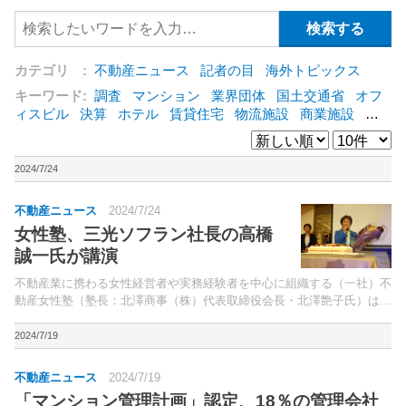
カテゴリ :
不動産ニュース
記者の目
海外トピックス
キーワード:
調査
マンション
業界団体
国土交通省
オフ
ィスビル
決算
ホテル
賃貸住宅
物流施設
商業施設
海
外
オフィス
三井不動産
三菱地所
東急不動産
賃料
ア
ットホーム
既存マンション
野村不動産
ZEH
[+]
2024/7/24
不動産ニュース
2024/7/24
女性塾、三光ソフラン社長の高橋
誠一氏が講演
不動産業に携わる女性経営者や実務経験者を中心に組織する（一社）不
動産女性塾（塾長：北澤商事（株）代表取締役会長・北澤艶子氏）は
23日、明治記念館（東京都港区）でセミナーを開催した。冒頭挨拶し
た北澤塾長は「本日、私は卒寿を迎えた。
2024/7/19
不動産ニュース
2024/7/19
「マンション管理計画」認定、18％の管理会社