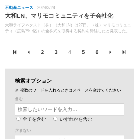
不動産ニュース
2024/3/28
大和LN、マリモコミュニティを子会社化
大和ライフネクスト（株）（大和LN）は27日、（株）マリモコミュニ
ティ（広島市中区）の全株式を取得する契約を締結したと発表した。マ
リモコミュニティは、（株）東急コミュニティーの子会社で2009年8月
に設立。
2
3
4
5
6
検索オプション
※ 複数のワードを入れるときはスペースを空けてください
含む
全てを含む
いずれかを含む
含まない