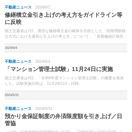
不動産ニュース
2024/6/7
修繕積立金引き上げの考え方をガイドライン等
に反映
国土交通省は7日、適切な修繕積立金の確保を目的とした「段階増額積
立方式における適切な引上げの考え方」について、「長期修繕計画作成
ガイドライン・同コメント」および「マンションの修繕積立金に関する
ガイドライン」に反映すると発表。修繕積立金の積立方式...
2024/6/4
不動産ニュース
2024/6/4
「マンション管理士試験」11月24日に実施
国土交通省は4日、「令和6年度マンション管理士試験」の概要を発表
した。試験実施日時は、11月24日13～15時。
2024/5/31
不動産ニュース
2024/5/31
預かり金保証制度の弁済限度額を引き上げ／日
管協