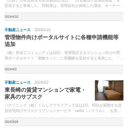
（公財）日本賃貸住宅管理協会は31日、「日管協預り金保証制度」を
拡充すると発表した。同制度は、管理会社が倒産した場合、オーナーに
対し引き渡されなかった家賃・敷金等の“預り金”を一定額保証弁済する
もの。
2024/4/10
不動産ニュース
2024/4/10
管理物件向けポータルサイトに各種申請機能等
追加
（株）長谷工コミュニティは10日、管理受託するマンション向けの専
用ポータルサイト「素敵ネット」に新機能を追加すると発表した。「素
敵ネット」は、マンション情報や管理組合情報などが確認できるサイ
ト。
2024/4/2
不動産ニュース
2024/4/2
東長崎の賃貸マンションで家電・
家具のサブスク
パナソニック（株）くらしアプライアンス社は1日、同社が展開する賃
貸住宅向けサブスクリプションサービス「noiful（ノイフル）」を実装
した「ザ・パークハビオ東長崎」（東京都豊島区、総戸数48戸、2023
年11月竣工）の住戸を、プレス向けに公開し...
2024/3/28