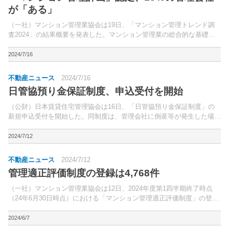
が「ある」
（一社）マンション管理業協会は19日、「マンション管理トレンド調
査2024」の結果概要を発表した。マンション管理業の総合的な基礎資
料として、19年度から始めたもの。
2024/7/16
不動産ニュース
2024/7/16
日管協預り金保証制度、申込受付を開始
（公財）日本賃貸住宅管理協会は16日、「日管協預り金保証制度」の
新規申込受付を開始した。同制度は、管理会社に倒産等が発生した場
合、オーナーに対し引き渡されなかった家賃・敷金等の“預り金”を一定
額保証弁済するもの。
2024/7/12
不動産ニュース
2024/7/12
管理適正評価制度の登録は4,768件
（一社）マンション管理業協会は12日、2024年度第1四半期終了時点
（24年6月30日時点）における「マンション管理適正評価制度」の登録
状況等について公表した。同制度は、分譲マンションの管理状況（管理
体制、建築・設備、管理組合収支、耐震診断、生...
2024/6/7