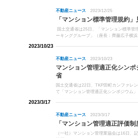
不動産ニュース
2023/12/25
「マンション標準管理規約」
国土交通省は25日、「マンション標準管
ーキンググループ」（座長：齊藤広子横浜
の議論を踏まえ、内容を修正・コメントを追
2023/10/23
不動産ニュース
2023/10/23
マンション管理適正化シンポ
省
国土交通省は22日、TKP田町カンファレ
て「マンション管理適正化シンポジウム」
約700名が参加した。
2023/3/17
不動産ニュース
2023/3/17
「マンション管理適正評価制
（一社）マンション管理業協会は16日、