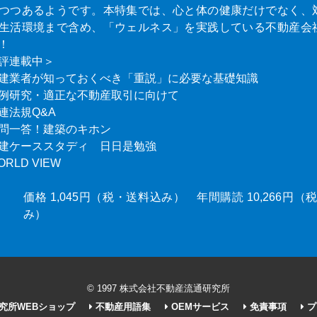
つつあるようです。本特集では、心と体の健康だけでなく、
生活環境まで含め、「ウェルネス」を実践している不動産会
！
評連載中＞
建業者が知っておくべき「重説」に必要な基礎知識
例研究・適正な不動産取引に向けて
連法規Q&A
問一答！建築のキホン
建ケーススタディ 日日是勉強
ORLD VIEW
価格 1,045円（税・送料込み） 年間購読 10,266円
み）
© 1997 株式会社不動産流通研究所
究所WEBショップ
不動産用語集
OEMサービス
免責事項
プ