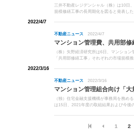
三井不動産レジデンシャル（株）は10日
規模修繕工事の長周期化を図ると発表した
2022/4/7
不動産ニュース
2022/4/7
マンション管理費、共用部修
（株）矢野経済研究所は6日、マンション
「共用部修繕工事」それぞれの市場規模推移
管理会社等を対象に調査した。
2022/3/16
不動産ニュース
2022/3/16
マンション管理組合向け「大
（独）住宅金融支援機構が事務局を務める
は15日、2021年度の取組結果および今
る高経年マンションの課題に対し、マンショ
1
2