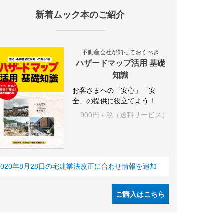
新着ムック本のご紹介
施設
海外
オフィス
三井不動産
三菱地所
東急不動産
賃料
不動産会社が知っておくべき
ハザードマップ活用 基礎
知識
お客さまへの「安心」「安
全」の提供に役立てよう！
900円＋税（送料サービス）
2020年8月28日の宅建業法改正に合わせ情報を追加
ご購入はこちら