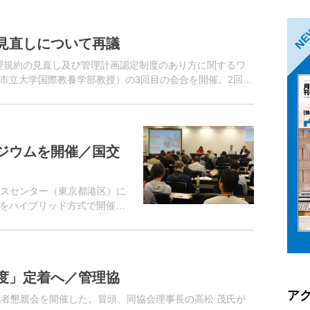
N
見直しについて再議
理規約の見直し及び管理計画認定制度のあり方に関するワ
市立大学国際教養学部教授）の3回目の会合を開催。2回目
加した「マ...
ジウムを開催／国交
ンスセンター（東京都港区）に
をハイブリッド方式で開催。
度」定着へ／管理協
ア
記者懇親会を開催した。冒頭、同協会理事長の高松 茂氏が