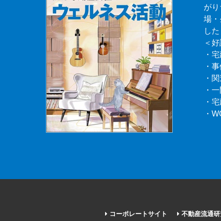
がり
場・
した
＜好
・宅
・事
・関
・一
・宅
・W
コーポレートサイト
不動産流通研