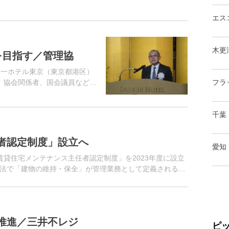
エス
木更
を目指す／管理協
第一ホテル東京（東京都港区）
。協会関係者、国会議員など多
フラ
千葉
者認定制度」設立へ
愛知
賃貸住宅メンテナンス主任者認定制度」を2023年度に設立
法で「建物の維持・保全」が管理業務として定義されるな
推進／三井不レジ
ピ