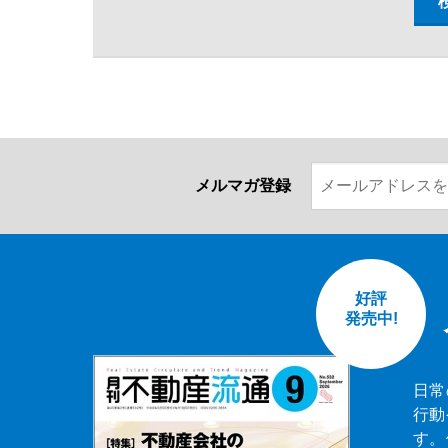
メルマガ登録
好評
発売中!
日常
行動
す。