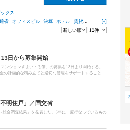
ピックス
通省
オフィスビル
決算
ホテル
賃貸住宅
物流施設
[+]
商業
13日から募集開始
「マンションすまい・る債」の募集を13日より開始する。
金の計画的な積み立てと適切な管理をサポートすることを
者不明住戸」／国交省
ョン総合調査結果」を発表した。5年に一度行なっているもの