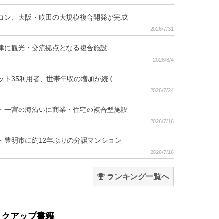
コン、大阪・吹田の大規模複合開発が完成
2026/7/31
津に観光・交流拠点となる複合施設
2026/8/4
ット35利用者、世帯年収の増加が続く
2026/7/24
・一宮の海沿いに商業・住宅の複合型施設
2026/7/16
・豊明市に約12年ぶりの分譲マンション
2026/7/16
ランキング一覧へ
ックアップ書籍