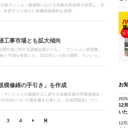
、分譲マンション建築時における高耐久部資材を採用し、大
。外壁タイル張りに有機系接着剤を採用。
繕工事市場とも拡大傾向
管理市場に関する調査結果のうち、「マンション管理費」
と予測を発表した。2022年1～3月の期間、マンション
お
規模修繕の手引き」を作成
「マンションの価値向上に資する金融支援の実施協議会」
2025
後の方向性について報告書を公表した。社会問題化しつつあ
12
ン管理等関係団体、民...
いた
3
4
12