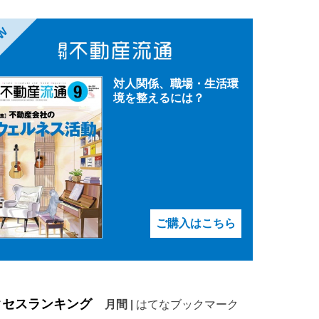
EW
対人関係、職場・生活環
境を整えるには？
ご購入はこちら
クセスランキング
月間
|
はてなブックマーク