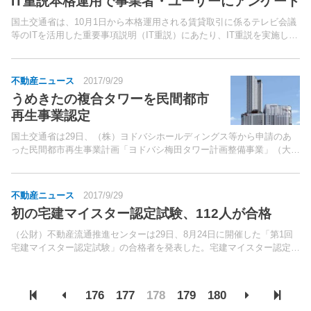
IT重説本格運用で事業者・ユーザーにアンケート
国土交通省は、10月1日から本格運用される賃貸取引に係るテレビ会議
等のITを活用した重要事項説明（IT重説）にあたり、IT重説を実施した
事業者とIT重説を受けたユーザーを対象にしたアンケートを実施する。
26日、不動産業界団体に対して協力を要請し...
不動産ニュース
2017/9/29
うめきたの複合タワーを民間都市
再生事業認定
国土交通省は29日、（株）ヨドバシホールディングス等から申請のあ
った民間都市再生事業計画「ヨドバシ梅田タワー計画整備事業」（大阪
市北区）を都市再生特別措置法の規定により認定した。同事業は、
JR「大阪」駅に隣接。
不動産ニュース
2017/9/29
初の宅建マイスター認定試験、112人が合格
（公財）不動産流通推進センターは29日、8月24日に開催した「第1回
宅建マイスター認定試験」の合格者を発表した。宅建マイスター認定制
度は、宅地建物取引士の中でも、高い資質を持ち、リーダー的な役割を
担える“上級宅建士”と...
176
177
178
179
180