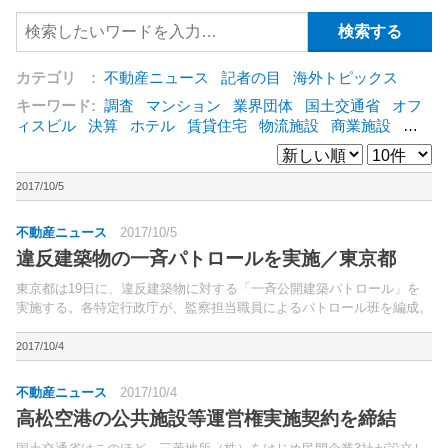
カテゴリ :
不動産ニュース
記者の目
海外トピックス
キーワード:
調査
マンション
業界団体
国土交通省
オフ
ィスビル
決算
ホテル
賃貸住宅
物流施設
商業施設
海
外
オフィス
三井不動産
三菱地所
東急不動産
賃料
ア
ットホーム
既存マンション
野村不動産
ZEH
[+]
2017/10/5
不動産ニュース
2017/10/5
違反建築物の一斉パトロールを実施／東京都
東京都は19日に、違反建築物に対する「一斉公開建築パトロール」を
実施する。各特定行政庁が、監察担当職員によるパトロール班を編成。
2017/10/4
不動産ニュース
2017/10/4
高松空港の公共施設等運営権実施契約を締結