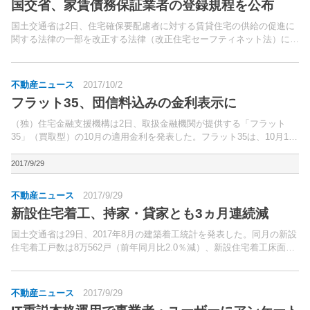
国交省、家賃債務保証業者の登録規程を公布
国土交通省は2日、住宅確保要配慮者に対する賃貸住宅の供給の促進に
関する法律の一部を改正する法律（改正住宅セーフティネット法）に係
る家賃債務保証業者の登録制度の登録規程を公布した。同法と同じ、
25日に施行される。
不動産ニュース
2017/10/2
フラット35、団信料込みの金利表示に
（独）住宅金融支援機構は2日、取扱金融機関が提供する「フラット
35」（買取型）の10月の適用金利を発表した。フラット35は、10月1日
の申し込み受付分から、団体信用生命保険制度（団信）の加入に必要な
費用が月々の支払いに含まれる金利表示に移行した。
2017/9/29
不動産ニュース
2017/9/29
新設住宅着工、持家・貸家とも3ヵ月連続減
国土交通省は29日、2017年8月の建築着工統計を発表した。同月の新設
住宅着工戸数は8万562戸（前年同月比2.0％減）、新設住宅着工床面積
は641万8,000平方メートル（同3.9％減）と、いずれも2ヵ月連続の減少
となった。
不動産ニュース
2017/9/29