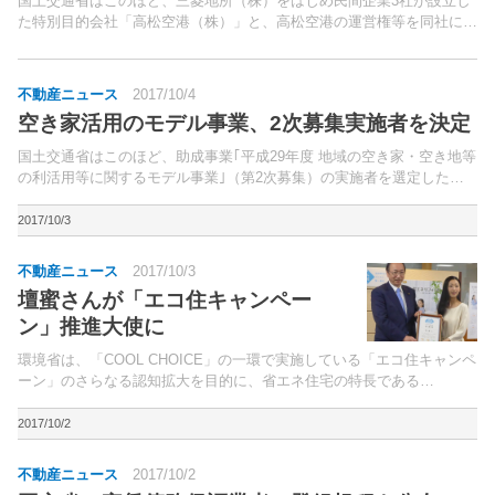
国土交通省はこのほど、三菱地所（株）をはじめ民間企業3社が設立し
た特別目的会社「高松空港（株）」と、高松空港の運営権等を同社に設
定する、公共施設等運営権実施契約を締結した。民間資金等の活用によ
る公共施設等の整備等の促進に関する法律（PFI法）の...
不動産ニュース
2017/10/4
空き家活用のモデル事業、2次募集実施者を決定
国土交通省はこのほど、助成事業｢平成29年度 地域の空き家・空き地等
の利活用等に関するモデル事業｣（第2次募集）の実施者を選定した。
対象は宅地建物取引業者、もしくは宅地建物取引業者を含む団体。
2017/10/3
不動産ニュース
2017/10/3
壇蜜さんが「エコ住キャンペー
ン」推進大使に
環境省は、「COOL CHOICE」の一環で実施している「エコ住キャンペ
ーン」のさらなる認知拡大を目的に、省エネ住宅の特長である
「高“断”熱」「高気“密”」にちなみ、推進大使としてタレントの壇蜜
さ...
2017/10/2
不動産ニュース
2017/10/2