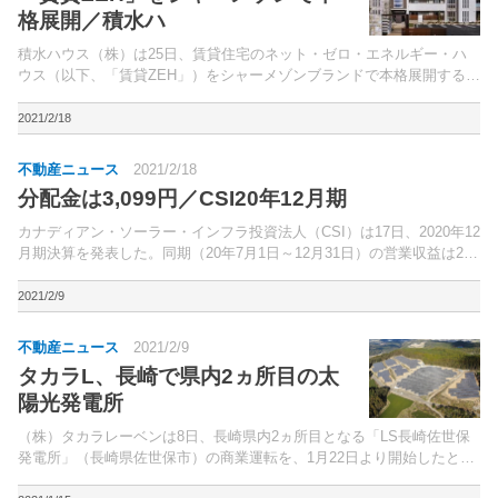
格展開／積水ハ
積水ハウス（株）は25日、賃貸住宅のネット・ゼロ・エネルギー・ハ
ウス（以下、「賃貸ZEH」）をシャーメゾンブランドで本格展開すると
発表した。賃貸ZEHは、高い断熱性能により、夏の暑さ・冬の寒さを和
らげ、年間を通して住まい手の快適な暮らしを実現。
2021/2/18
不動産ニュース
2021/2/18
分配金は3,099円／CSI20年12月期
カナディアン・ソーラー・インフラ投資法人（CSI）は17日、2020年12
月期決算を発表した。同期（20年7月1日～12月31日）の営業収益は24
億1,300円（前期比3.5％増）、営業利益8億5,800万円（同2.1％増）、
経常利益7億1,7...
2021/2/9
不動産ニュース
2021/2/9
タカラL、長崎で県内2ヵ所目の太
陽光発電所
（株）タカラレーベンは8日、長崎県内2ヵ所目となる「LS長崎佐世保
発電所」（長崎県佐世保市）の商業運転を、1月22日より開始したと発
表した。遊休地を取得し、開発。