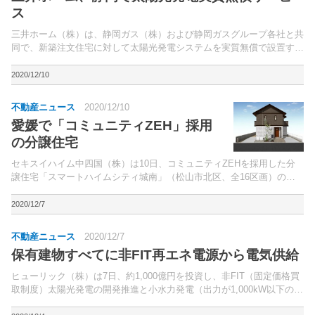
ス
三井ホーム（株）は、静岡ガス（株）および静岡ガスグループ各社と共
同で、新築注文住宅に対して太陽光発電システムを実質無償で設置する
サービス「未来発電 G with SHIZGAS ソラーレ」を7日に開始する。静
岡県内で同社注文住宅を新築するのと同...
2020/12/10
不動産ニュース
2020/12/10
愛媛で「コミュニティZEH」採用
の分譲住宅
セキスイハイム中四国（株）は10日、コミュニティZEHを採用した分
譲住宅「スマートハイムシティ城南」（松山市北区、全16区画）の販
売を開始した。伊予鉄道横河原線「いよ立花」駅徒歩8分に位置。
2020/12/7
不動産ニュース
2020/12/7
保有建物すべてに非FIT再エネ電源から電気供給
ヒューリック（株）は7日、約1,000億円を投資し、非FIT（固定価格買
取制度）太陽光発電の開発推進と小水力発電（出力が1,000kW以下の小
規模な水力発電）の開発を開始すると発表。電力由来のCO2排出量を