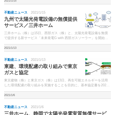
2021/1/15
不動産ニュース
2021/1/15
九州で太陽光発電設備の無償提供
サービス／三井ホーム
三井ホーム（株）は15日、西部ガス（株）と、太陽光発電設備を無償
で提供する新サービス「未来発電G with 西部ガスソーラー」を開始し
た。西部ガスの都市ガス供給エリア内で、三井ホームの新築戸建住宅を
建設し、家庭用燃料電池「エネファーム」を導入す...
2021/1/13
不動産ニュース
2021/1/13
東建、環境配慮の取り組みで東京
ガスと協定
東京建物（株）と東京ガス（株）は13日、再生可能エネルギーを活用
した環境配慮の取り組みを実施することを目的に、基本協定書を2020
年12月に締結したと発表。第1弾の取り組みとして、東京建物が開発し
た物流施設「T-LOGI（ティーロジ）久喜」（埼...
2021/1/6
不動産ニュース
2021/1/6
三井ホーム、静岡で太陽光発電実質無償サービ