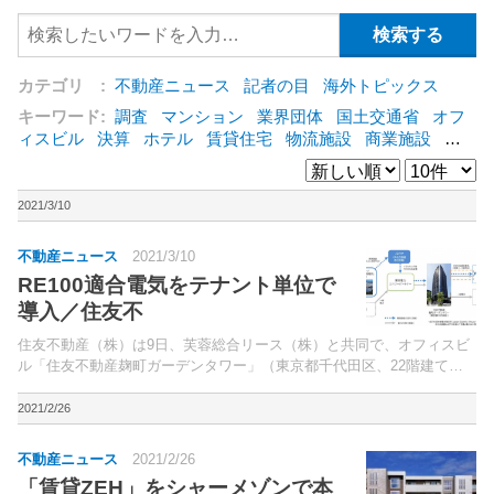
カテゴリ :
不動産ニュース
記者の目
海外トピックス
キーワード:
調査
マンション
業界団体
国土交通省
オフ
ィスビル
決算
ホテル
賃貸住宅
物流施設
商業施設
海
外
オフィス
三井不動産
三菱地所
東急不動産
賃料
ア
ットホーム
既存マンション
野村不動産
ZEH
[+]
2021/3/10
不動産ニュース
2021/3/10
RE100適合電気をテナント単位で
導入／住友不
住友不動産（株）は9日、芙蓉総合リース（株）と共同で、オフィスビ
ル「住友不動産麹町ガーデンタワー」（東京都千代田区、22階建て）
において、RE100適合電気を導入すると発表した。RE100は、企業活動
に必要な電力を100％再生可能エネルギー（再...
2021/2/26
不動産ニュース
2021/2/26
「賃貸ZEH」をシャーメゾンで本