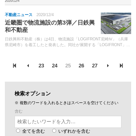
2050年にゼロとすることを目標に、保...
2020/12/4
不動産ニュース
2020/12/4
近畿圏で物流施設の第3弾／日鉄興
和不動産
日鉄興和不動産（株）は4日、物流施設「LOGIFRONT尼崎Ⅳ」（兵庫
県尼崎市）を着工したと発表した。同社が展開する「LOGIFRONT」シ
リーズの近畿圏第3弾。
23
24
25
26
27
検索オプション
※ 複数のワードを入れるときはスペースを空けてください
含む
全てを含む
いずれかを含む