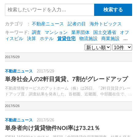
カテゴリ :
不動産ニュース
記者の目
海外トピックス
キーワード:
調査
マンション
業界団体
国土交通省
オフ
ィスビル
決算
ホテル
賃貸住宅
物流施設
商業施設
海
外
オフィス
三井不動産
三菱地所
東急不動産
賃料
ア
ットホーム
既存マンション
野村不動産
ZEH
[+]
2017/5/29
不動産ニュース
2017/5/29
単身社会人の2軒目賃貸、7割がグレードアップ
不動産情報サービスのアットホーム（株）は26日、「2軒目賃貸グレー
ドアップ度」調査結果を発表した。首都圏、近畿圏、中部圏在住で、社
会人になるのを機に住み始めた賃貸物件から2軒目に住み替えて5年以
内の20～39歳の単身未婚男女304名を対象に、4...
2017/5/26
不動産ニュース
2017/5/26
単身者向け賃貸物件NOI率は73.21％