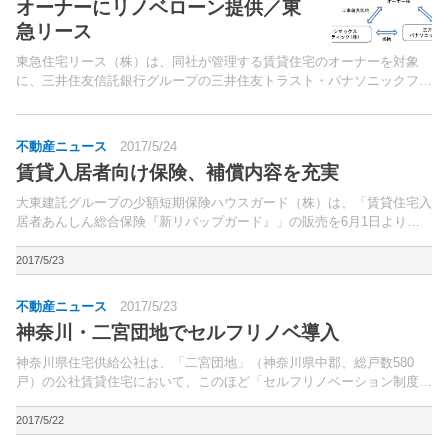
オーナーにリノベローン提供／東
急リース
東急住宅リース（株）は、同社が管理する賃貸住宅のオーナーを対象
に、三井住友信託銀行グループの三井住友トラスト・パナソニックファ
イナンス（株）が提供するリフォームローンの取り扱いを、6月1日よ
り開始する。同ローンは、稼働率の向上を目指すオーナー向...
不動産ニュース
2017/5/24
賃貸入居者向け保険、補償内容を充実
大東建託グループの少額短期保険ハウスガード（株）は、「賃貸住宅入
居者あんしん総合保険『新リバップガード』」の販売を6月1日より開
始する。「新リバップガード」は、2014年に販売し6万件の申込みのあ
った従来商品に代わるもの。
2017/5/23
不動産ニュース
2017/5/23
神奈川・二宮団地でセルフリノベ導入
神奈川県住宅供給公社は、「二宮団地」（神奈川県中郡、総戸数580
戸）の公社賃貸住宅において、このほど「セルフリノベーション制度」
を導入する。同団地は、JR東海道線「二宮」駅下車、バス6分徒歩1
分。
2017/5/22