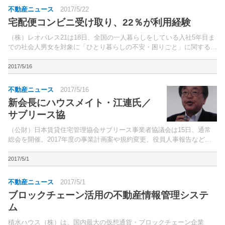
不動産ニュース
2017/5/22
宅配便コンビニ受け取り、22％が利用経験
（株）レオパレス21は18日、全国の一人暮らしをしている入社5年目ま
での社会人男女を対象に「ひとり暮らしの不安・困りごと」に関する意
識・実態調査の結果を発表した。調査は5月12、13日の2日間、インタ
ーネットリサーチで行なった。
2017/5/16
不動産ニュース
2017/5/16
新会長にハウスメイト・江連氏／
サブリース協
（公財）日本賃貸住宅管理協会サブリース事業者協議会は15日、通常
総会を開催。2017年度の事業計画案や規約変更、役員人事報告などを
議決・承認した。
2017/5/1
不動産ニュース
2017/5/1
ブロックチェーン活用の不動産情報管理システ
ム
積水ハウス（株）は、国内最大の仮想通貨・ブロックチェーン企業