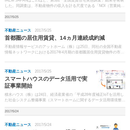
IREM JAPANはこのほど、第5回「全国賃貸住宅実態調査」結果を発表
した。同調査は、不動産物件の収入を計る尺度である「NOI（営業純利
益）率」（＝100％－＜空室率+運営費率＞）を把握するとともに、普
及のための基礎資料とすることを目的に行な...
2017/5/25
不動産ニュース
2017/5/25
首都圏の居住用賃貸、14ヵ月連続成約減
不動産情報サービスのアットホーム（株）は25日、同社の全国不動産
情報ネットワークにおける2017年4月期の首都圏居住用賃貸物件の市場
動向を発表した。同月の成約数は1万9,461件（前年同月比5.9％減）と
なり、14ヵ月連続の減少。
不動産ニュース
2017/5/25
スマートハウスのデータ活用で実
証事業開始
積水ハウス（株）は24日、経済産業省の「平成28年度補正IoTを活用し
た社会システム整備事業（スマートホームに関するデータ活用環境整備
推進事業）」に着手した。経済産業省より同事業を受託した（株）三菱
総合研究所から再委託を受け、日本ユニシス（株）...
2017/5/24
不動産ニュース
2017/5/24