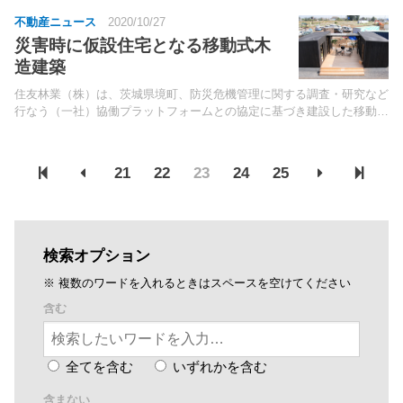
不動産ニュース
2020/10/27
災害時に仮設住宅となる移動式木
造建築
住友林業（株）は、茨城県境町、防災危機管理に関する調査・研究など
行なう（一社）協働プラットフォームとの協定に基づき建設した移動式
木造建築「CLT combo（仮称）」の実証棟を竣工。27日、報道陣に公
開した。
21
22
23
24
25
検索オプション
※ 複数のワードを入れるときはスペースを空けてください
含む
全てを含む
いずれかを含む
含まない