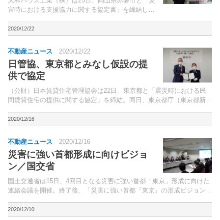
大和ハウス工業（株）は25日、岡山県赤磐市と「災
害時における支援協力に関する協定書」を締結し
た。地震や台風といった災害が発生した際、 同社
岡山工場の土地建物の一部を、 避難場所や支援物
2020/12/22
資の一時保管場所として使用できるようにする。
不動産ニュース
2020/12/22
日管協、東京都とみなし仮設の提
供で協定
（公財）日本賃貸住宅管理協会は22日、東京都と「震災時における民
間賃貸住宅の提供に関する協定」を締結。同日、東京都庁（東京都新宿
区）で締結式が行なわれた。
2020/12/16
不動産ニュース
2020/12/16
災害に強い首都形成に向けビジョ
ン／国交省
国土交通省は15日、4回目となる災害に強い首都「東京」形成に向けた
連絡会議を開催。終了後、「災害に強い首都『東京』の形成ビジョン」
案を赤羽一嘉国土交通大臣、および小池 百合子東京都知事へ説明を行
なった。
2020/12/10