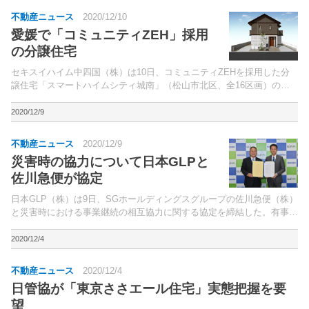
不動産ニュース
2020/12/10
愛媛で「コミュニティZEH」採用
の分譲住宅
セキスイハイム中四国（株）は10日、コミュニティZEHを採用した分
譲住宅「スマートハイムシティ城南」（松山市北区、全16区画）の販
売を開始した。伊予鉄道横河原線「いよ立花」駅徒歩8分に位置。
2020/12/9
不動産ニュース
2020/12/9
災害時の協力について日本GLPと
佐川急便が協定
日本GLP（株）は9日、SGホールディングスグループの佐川急便（株）
と災害時における事業継続の相互協力に関する協定を締結した。有事の
際に、日本GLPは物流施設の倉庫および一部の共用スペースを提供する
と共に、佐川急便は、災害物資拠点の物流業務と輸...
2020/12/4
不動産ニュース
2020/12/4
日管協が「東京ささエール住宅」実態把握を要
望