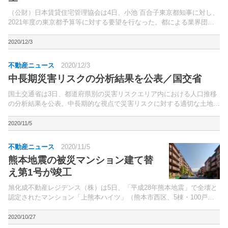
（公財）日本賃貸住宅管理協会は4日、小池 百合子東京都知事に対し、
2021年度の東京都予算等に対する要望を行なった。都による業界団体
からの要望ヒアリングの一環。
2020/12/3
不動産ニュース
2020/12/3
中長期災害リスクの分析結果を公表／国交省
国土交通省は3日、都道府県別の災害リスクエリア内における人口推移
の分析結果を公表。中長期的な視点で災害リスクに対する適切な土地利
用につなげるため、2015年・50年の推移を分析している。
2020/11/5
不動産ニュース
2020/11/5
熊本地震の被災マンション建て替
え第1号が竣工
旭化成不動産レジデンス（株）は5日、「平成28年熊本地震」で全壊と
認定されたマンション「上熊本ハイツ」（熊本市西区、5棟・100戸）
の建て替えプロジェクト「アトラス上熊本」（同、1棟・184戸）を竣
工したと発表した。同震災の被災マンション建替事...
2020/10/27