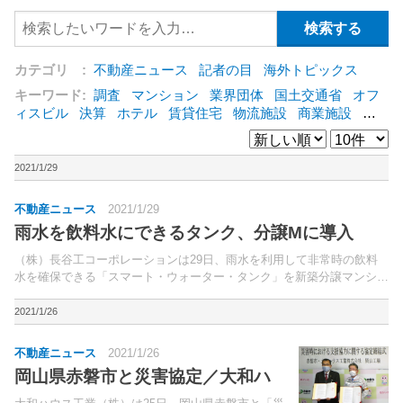
カテゴリ :
不動産ニュース
記者の目
海外トピックス
キーワード:
調査
マンション
業界団体
国土交通省
オフ
ィスビル
決算
ホテル
賃貸住宅
物流施設
商業施設
海
外
オフィス
三井不動産
三菱地所
東急不動産
賃料
ア
ットホーム
既存マンション
野村不動産
ZEH
[+]
2021/1/29
不動産ニュース
2021/1/29
雨水を飲料水にできるタンク、分譲Mに導入
（株）長谷工コーポレーションは29日、雨水を利用して非常時の飲料
水を確保できる「スマート・ウォーター・タンク」を新築分譲マンショ
ンに導入すると発表した。「スマート・ウォーター・タンク」は、マン
ションの屋上から取り入れた雨水を貯水し、日常では植栽...
2021/1/26
不動産ニュース
2021/1/26
岡山県赤磐市と災害協定／大和ハ